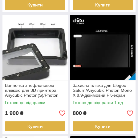
Купити
Купити
Ванночка з тефлоновою
Захисна плівка для Elegoo
плівкою для 3D принтера
Saturn/Anycubic Photon Mono
Anycubic Photon(S)/Photon
X 8,9-дюймовий РК-екран
Mono/Mono SE/Mono
Готово до відправки
Готово до відправки 1 од.
4K/Ultra/D2
1 900
800
₴
₴
Купити
Купити