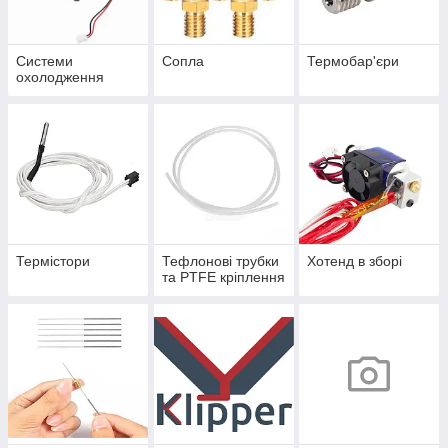
Системи
Сопла
Термобар'єри
охолодження
Термістори
Тефлонові трубки
Хотенд в зборі
та PTFE кріплення