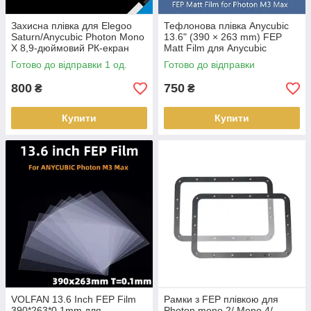
Захисна плівка для Elegoo
Тефлонова плівка Anycubic
Saturn/Anycubic Photon Mono
13.6" (390 × 263 mm) FEP
X 8,9-дюймовий РК-екран
Matt Film для Anycubic
Photon M3 Max
Готово до відправки 1 од.
Готово до відправки
800
750
₴
₴
Купити
Купити
VOLFAN 13.6 Inch FEP Film
Рамки з FEP плівкою для
390*263*0.1mm для
Photon mono 2/ Mono 4/