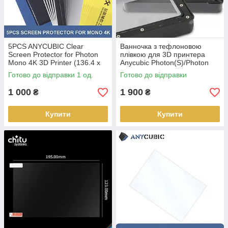
5PCS ANYCUBIC Clear
Ванночка з тефлоновою
Screen Protector for Photon
плівкою для 3D принтера
Mono 4K 3D Printer (136.4 x
Anycubic Photon(S)/Photon
88 mm)
Mono/Mono SE/Mono
Готово до відправки 1 од.
Готово до відправки
4K/Ultra/D2
1 000
1 900
₴
₴
Купити
Купити