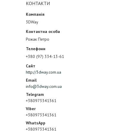
КОНТАКТИ
3DWay
Рожак Петро
+380 (97) 334-13-61
http://3dway.com.ua
info@3dway.com.ua
+380973341361
+380973341361
+380973341361