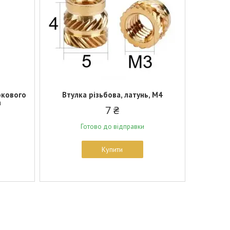
окового
Втулка різьбова, латунь, М4
а
7 ₴
Готово до відправки
Купити