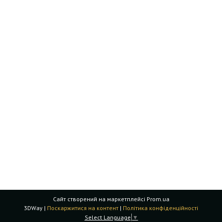
Сайт створений на маркетплейсі
Prom.ua
3DWay |
Поскаржитися на контент
|
Політика конфіденційності
Select Language
▼