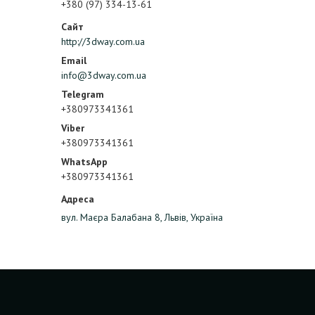
+380 (97) 334-13-61
http://3dway.com.ua
info@3dway.com.ua
+380973341361
+380973341361
+380973341361
вул. Маєра Балабана 8, Львів, Україна