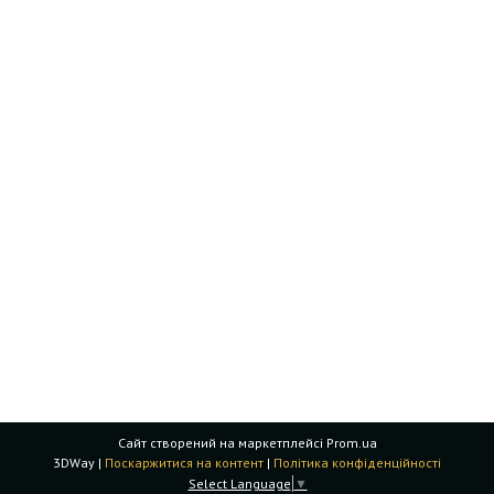
Сайт створений на маркетплейсі
Prom.ua
3DWay |
Поскаржитися на контент
|
Політика конфіденційності
Select Language
▼