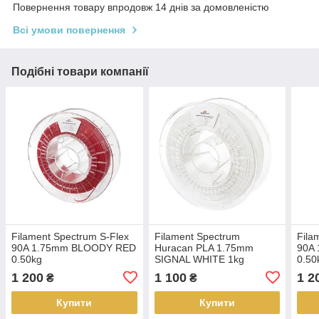
Повернення товару впродовж 14 днів за домовленістю
Всі умови повернення
Подібні товари компанії
Filament Spectrum S-Flex
Filament Spectrum
Fila
90A 1.75mm BLOODY RED
Huracan PLA 1.75mm
90A
0.50kg
SIGNAL WHITE 1kg
0.50
1 200
1 100
1 2
₴
₴
Купити
Купити