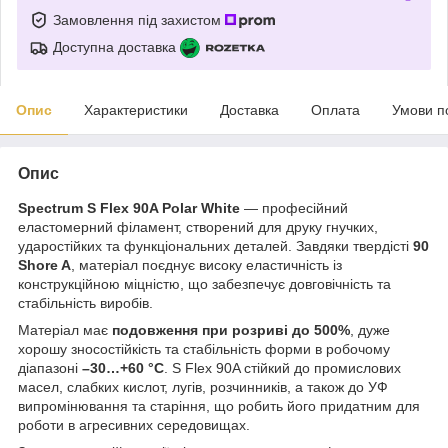
Замовлення під захистом
Доступна доставка
Опис
Характеристики
Доставка
Оплата
Умови п
Опис
Spectrum S Flex 90A Polar White
— професійний
еластомерний філамент, створений для друку гнучких,
ударостійких та функціональних деталей. Завдяки твердісті
90
Shore A
, матеріал поєднує високу еластичність із
конструкційною міцністю, що забезпечує довговічність та
стабільність виробів.
Матеріал має
подовження при розриві до 500%
, дуже
хорошу зносостійкість та стабільність форми в робочому
діапазоні
–30…+60 °C
. S Flex 90A стійкий до промислових
масел, слабких кислот, лугів, розчинників, а також до УФ
випромінювання та старіння, що робить його придатним для
роботи в агресивних середовищах.