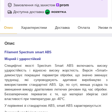
Замовлення під захистом
Доступна доставка
Опис
Характеристики
Доставка
Оплата
Умови п
Опис
Filament Spectrum smart ABS
Міцний і ударостійкий
Специфічні якості Spectrum Smart ABS включають високу
ударостійкість і відносно високу жорсткість. Версія «Smart»
демонструє покращені параметри обробки, що значно зменшує
труднощі, які супроводжують адитивне виробництво з
використанням стандартної ABS. Це, по суті, менша усадка та
зменшення викиду дратівливих летючих речовин під час обробки.
Беззаперечною перевагою є те, що матеріал зберігає свої
властивості при температурах до -40°C.
У порівнянні зі стандартною ABS, smart ABS характеризується: