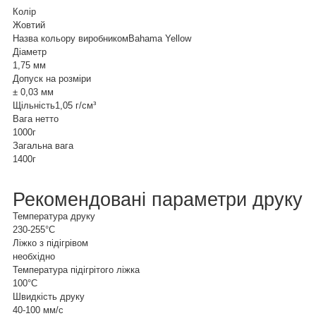
Колір
Жовтий
Назва кольору виробником
Bahama Yellow
Діаметр
1,75 мм
Допуск на розміри
± 0,03 мм
Щільність
1,05 г/см³
Вага нетто
1000г
Загальна вага
1400г
Рекомендовані параметри друку
Температура друку
230-255°C
Ліжко з підігрівом
необхідно
Температура підігрітого ліжка
100°C
Швидкість друку
40-100 мм/с