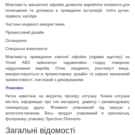
Можливість механічної обробки дозволяє виробляти елементи для
полегшення та допомоги в проведенні інсталяцій, тобто ручки,
правила, калібри
Частини кінцевого використання
Промисловий дизайн
Оснащення
Спеціальні компоненти
Можливість проведення хімічної обробки (парами ацетону) на
Smart ABS забезпечує надзвичайно гладку поверхню
надрукованих виробів. Отже, предмети, розглянуті вище,
використовуються в промисловому дизайні та широко визначеній
промисловості, пов’язаній з декоруванням.
Упаковка
Нитка намотана на акуратну прозору котушку. Кожна котушка
містить інформацію про тип матеріалу, діаметр і рекомендовану
температуру друку. Філамент упакований під вакуум з
вологопоглиначем. Весь продукт упакований в оригінальну
фоліровану упаковку Spectrum Filaments.
Загальні відомості