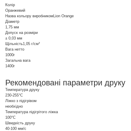
Колір
Оранжевий
Назва кольору виробником
Lion Orange
Діаметр
1,75 мм
Допуск на розміри
± 0,03 мм
Щільність
1,05 г/см³
Вага нетто
1000г
Загальна вага
1400г
Рекомендовані параметри друку
Температура друку
230-255°C
Ліжко з підігрівом
необхідно
Температура підігрітого ліжка
100°C
Швидкість друку
40-100 мм/с