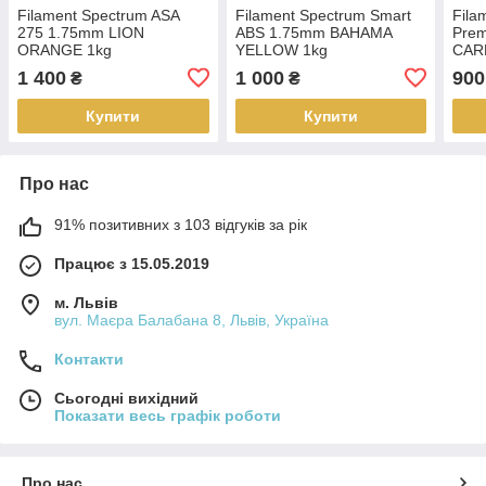
Filament Spectrum ASA
Filament Spectrum Smart
Fila
275 1.75mm LION
ABS 1.75mm BAHAMA
Pre
ORANGE 1kg
YELLOW 1kg
CAR
1 400
1 000
900
₴
₴
Купити
Купити
Про нас
91% позитивних з 103 відгуків за рік
Працює з 15.05.2019
м. Львів
вул. Маєра Балабана 8, Львів, Україна
Контакти
Сьогодні вихідний
Показати весь графік роботи
Про нас