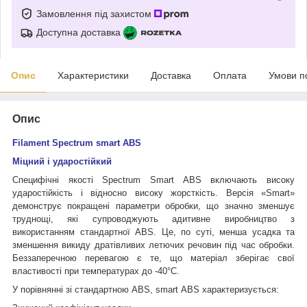
Замовлення під захистом
Доступна доставка
Опис
Характеристики
Доставка
Оплата
Умови п
Опис
Filament Spectrum smart ABS
Міцний і ударостійкий
Специфічні якості Spectrum Smart ABS включають високу
ударостійкість і відносно високу жорсткість. Версія «Smart»
демонструє покращені параметри обробки, що значно зменшує
труднощі, які супроводжують адитивне виробництво з
використанням стандартної ABS. Це, по суті, менша усадка та
зменшення викиду дратівливих летючих речовин під час обробки.
Беззаперечною перевагою є те, що матеріал зберігає свої
властивості при температурах до -40°C.
У порівнянні зі стандартною ABS, smart ABS характеризується: