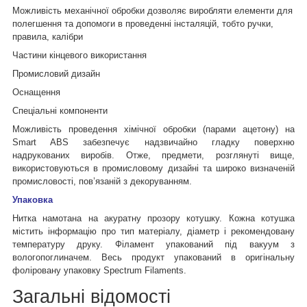
Можливість механічної обробки дозволяє виробляти елементи для
полегшення та допомоги в проведенні інсталяцій, тобто ручки,
правила, калібри
Частини кінцевого використання
Промисловий дизайн
Оснащення
Спеціальні компоненти
Можливість проведення хімічної обробки (парами ацетону) на
Smart ABS забезпечує надзвичайно гладку поверхню
надрукованих виробів. Отже, предмети, розглянуті вище,
використовуються в промисловому дизайні та широко визначеній
промисловості, пов’язаній з декоруванням.
Упаковка
Нитка намотана на акуратну прозору котушку. Кожна котушка
містить інформацію про тип матеріалу, діаметр і рекомендовану
температуру друку. Філамент упакований під вакуум з
вологопоглиначем. Весь продукт упакований в оригінальну
фоліровану упаковку Spectrum Filaments.
Загальні відомості