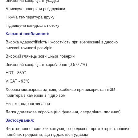
Знижений коефіцієнт усадки
Блискуча поверхня роздруківки
Нижча температура друку
Підвищена швидкість потоку
Ключові особливості:
Висока ударостійкість і жорсткість при збереженні відносно
високої точності розмірів
Високий глянець зовнішньої поверхні
Знижений коефіцієнт короблення (0,5-0,7%)
HDT - 85°C
VICAT - 93°C
Хороша міжшарова адгезія, особливо при використанні 3D-
принтера з камерою з підігрівом
Низьке водопоглинання
Легка додаткова обробка (шліфування, свердління, пиляння)
Застосування:
Виготовлення всіляких кожухів, огороджень, протекторів та інших
подібних предметів, що піддаються ударам