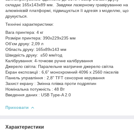
складає 165х143х89 мм. Завдяки лазерному гравіруванню на
алюмінієвій платформі, підвищується її адгезія з моделлю, що
друкується.
Технічні характеристики:
Вага принтера: 4 кг
Розміри принтера: 390x229x235 мм
Об'єм друку: 2,09 л
Область друку: 165x89x143 мм
Швидкість друку: ≤50 мм/год
Калібрування: 4-точкове ручне калібрування
Джерело світла: Паралельне матричне джерело світла
Екран експозиції : 6,6" монохромний 4096 x 2560 пікселів
Панель управління : 2,8" TFT сенсорне керування
Захист екрану : Змінна плівка проти подряпин
Номінальна потужність : 48 Вт
Введення даних : USB Type-A 2.0
Приховати
Характеристики