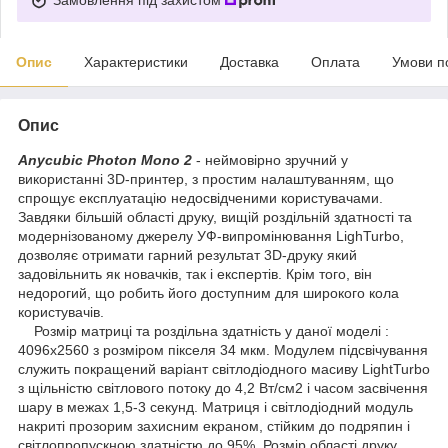
Опис
Характеристики
Доставка
Оплата
Умови п
Опис
Anycubic Photon Mono 2
- неймовірно зручний у
використанні 3D-принтер, з простим налаштуванням, що
спрощує експлуатацію недосвідченими користувачами.
Завдяки більшій області друку, вищій роздільній здатності та
модернізованому джерелу УФ-випромінювання LighTurbo,
дозволяє отримати гарний результат 3D-друку який
задовільнить як новачків, так і експертів. Крім того, він
недорогий, що робить його доступним для широкого кола
користувачів.
Розмір матриці та роздільна здатність у даної моделі :
4096х2560 з розміром пікселя 34 мкм. Модулем підсвічування
служить покращений варіант світлодіодного масиву LightTurbo
з щільністю світлового потоку до 4,2 Вт/см2 і часом засвічення
шару в межах 1,5-3 секунд. Матриця і світлодіодний модуль
накриті прозорим захисним екраном, стійким до подряпин і
світлопропускною здатністю до 95%. Розмір області друку