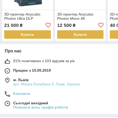
3D-принтер Anycubic
3D-принтер Anycubic
3D-п
Photon Ultra DLP
Photon Mono 4K
Pho
21 000
12 500
40 
₴
₴
Купити
Купити
Про нас
91% позитивних з 103 відгуків за рік
Працює з 15.05.2019
м. Львів
вул. Маєра Балабана 8, Львів, Україна
Контакти
Сьогодні вихідний
Показати весь графік роботи