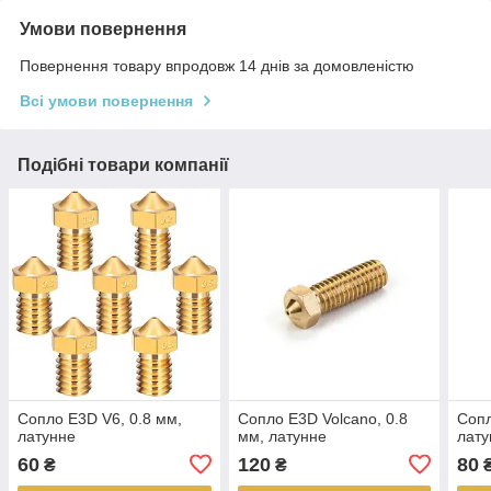
Умови повернення
Повернення товару впродовж 14 днів за домовленістю
Всі умови повернення
Подібні товари компанії
Сопло E3D V6, 0.8 мм,
Сопло E3D Volcano, 0.8
Сопл
латунне
мм, латунне
лату
60
120
80
₴
₴