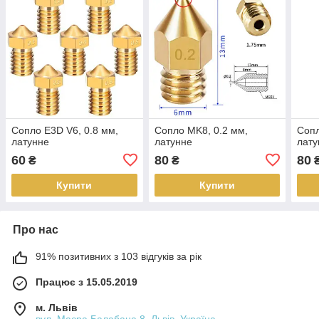
Сопло E3D V6, 0.8 мм,
Сопло MK8, 0.2 мм,
Сопл
латунне
латунне
лату
60
80
80
₴
₴
Купити
Купити
Про нас
91% позитивних з 103 відгуків за рік
Працює з 15.05.2019
м. Львів
вул. Маєра Балабана 8, Львів, Україна