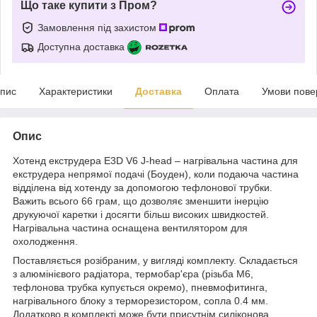
Що таке купити з Пром?
Замовлення під захистом
Доступна доставка
пис
Характеристики
Доставка
Оплата
Умови пове
Опис
Хотенд екструдера E3D V6 J-head – нагрівальна частина для
екструдера непрямої подачі (Боуден), коли подаюча частина
відділена від хотенду за допомогою тефлонової трубки.
Важить всього 66 грам, що дозволяє зменшити інерцію
друкуючої каретки і досягти більш високих швидкостей.
Нагрівальна частина оснащена вентилятором для
охолодження.
Поставляється розібраним, у вигляді комплекту. Складається
з алюмінієвого радіатора, термобар'єра (різьба М6,
тефлонова трубка купується окремо), пневмофитинга,
нагрівального блоку з терморезистором, сопла 0.4 мм.
Додатково в комплекті може бути присутнім силіконова