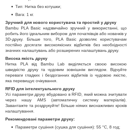
Тип: Нитка без котушки;
Вага: 1 кг.
Зручний для нового користувача та простий у друку
Bambu PLA Basic надзвичайно зручний у використанні, що
робить його ідеальним вибором для початківців або новачків у
3D-друку. Більше того, PLA Basic дозволяє користувачам
постійно досягати високоякісних відбитків без необхідності
значних налаштувань або розширених налаштувань друку.
Висока якість друку
Нитка PLA від Bambu Lab виділяється своєю високою
швидкістю друку та чудовим зовнішнім виглядом. Відчуйте
переваги гладких і бездоганних відбитків із чудовою якістю,
яка перевищує очікування.
RFID для інтелектуального друку
Усі параметри друку вбудовано в RFID, який можна зчитувати
через нашу AMS (автоматичну систему матеріалів).
Завантажте та роздрукуйте! Більше ніяких виснажливих кроків
налаштування.
Рекомендовані параметри друку:
Параметри сушіння (сушка для сушіння): 55 °C, 8 год;