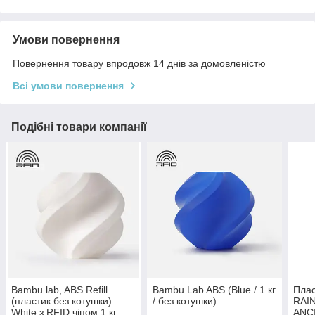
Умови повернення
Повернення товару впродовж 14 днів за домовленістю
Всі умови повернення
Подібні товари компанії
Bambu lab, ABS Refill
Bambu Lab ABS (Blue / 1 кг
Плас
(пластик без котушки)
/ без котушки)
RAI
White з RFID чіпом,1 кг
ANC