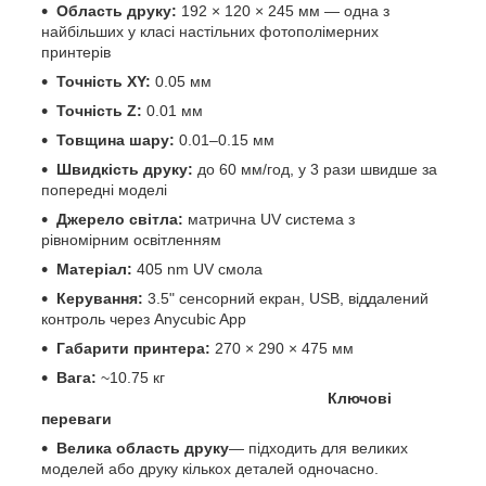
Область друку:
192 × 120 × 245 мм — одна з
найбільших у класі настільних фотополімерних
принтерів
Точність XY:
0.05 мм
Точність Z:
0.01 мм
Товщина шару:
0.01–0.15 мм
Швидкість друку:
до 60 мм/год, у 3 рази швидше за
попередні моделі
Джерело світла:
матрична UV система з
рівномірним освітленням
Матеріал:
405 nm UV смола
Керування:
3.5" сенсорний екран, USB, віддалений
контроль через Anycubic App
Габарити принтера:
270 × 290 × 475 мм
Вага:
~10.75 кг
Ключові
переваги
Велика область друку
— підходить для великих
моделей або друку кількох деталей одночасно.