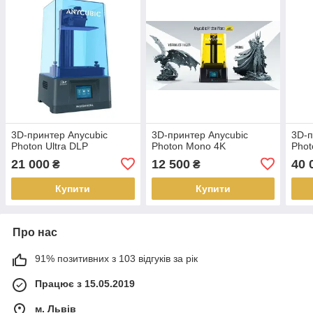
3D-принтер Anycubic
3D-принтер Anycubic
3D-п
Photon Ultra DLP
Photon Mono 4K
Pho
21 000
12 500
40 
₴
₴
Купити
Купити
Про нас
91% позитивних з 103 відгуків за рік
Працює з 15.05.2019
м. Львів