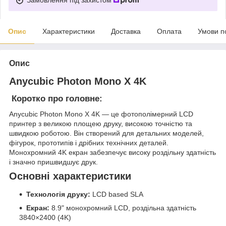
Опис
Характеристики
Доставка
Оплата
Умови п
Опис
Anycubic Photon Mono X 4K
Коротко про головне:
Anycubic Photon Mono X 4K — це фотополімерний LCD
принтер з великою площею друку, високою точністю та
швидкою роботою. Він створений для детальних моделей,
фігурок, прототипів і дрібних технічних деталей.
Монохромний 4K екран забезпечує високу роздільну здатність
і значно пришвидшує друк.
Основні характеристики
Технологія друку:
LCD based SLA
Екран:
8.9" монохромний LCD, роздільна здатність
3840×2400 (4K)