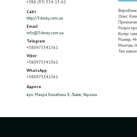
+380 (97) 334-13-61
Виробник:
Опис: Клем
http://3dway.com.ua
Призначен
Розріз пр
info@3dway.com.ua
Колір: син
Розмір: M
Монтаж: Н
+380973341361
Тип након
+380973341361
+380973341361
вул. Маєра Балабана 8, Львів, Україна