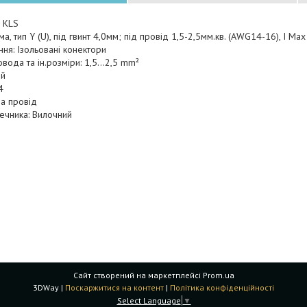
 KLS
а, тип Y (U), під гвинт 4,0мм; під провід 1,5-2,5мм.кв. (AWG14-16), I Max 
ня: Ізольовані конектори
овода та ін.розміри: 1,5...2,5 mm²
ій
4
а провід
ечника: Вилочний
Сайт створений на маркетплейсі
Prom.ua
3DWay |
Поскаржитися на контент
|
Політика конфіденційності
Select Language
▼