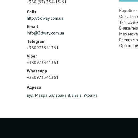
+380 (97) 334-13-61
Виробник:
Опис: Гні
http://3dway.com.ua
Тип: USB-
Вилка/гніз
info@3dway.com.ua
Мех.монта
Електр.мо
Орієнтаці
+380973341361
+380973341361
+380973341361
вул. Маєра Балабана 8, Львів, Україна