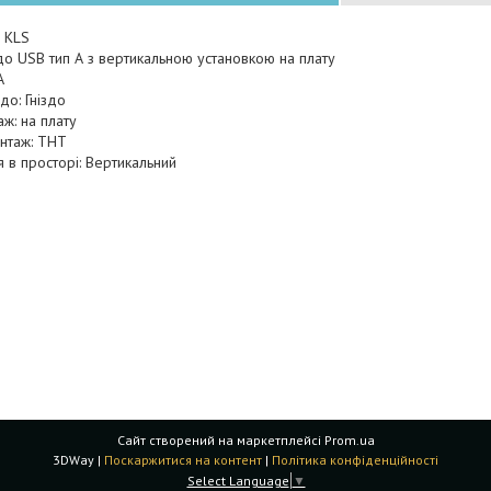
 KLS
здо USB тип А з вертикальною установкою на плату
A
до: Гніздо
ж: на плату
нтаж: THT
я в просторі: Вертикальний
Сайт створений на маркетплейсі
Prom.ua
3DWay |
Поскаржитися на контент
|
Політика конфіденційності
Select Language
▼