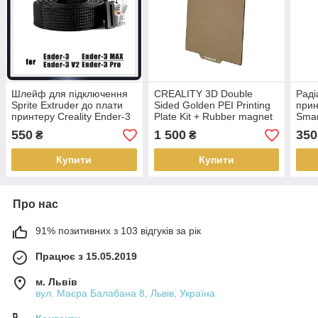
Шлейф для підключення
CREALITY 3D Double
Раді
Sprite Extruder до плати
Sided Golden PEI Printing
прин
принтеру Creality Ender-3
Plate Kit + Rubber magnet
Smar
S1/Pro (без фільтра)
для Ender-3/Pro/V2/S1
Pro 
550
1 500
350
₴
₴
(235 x 235 x 2 мм)
на е
Купити
Купити
Про нас
91% позитивних з 103 відгуків за рік
Працює з 15.05.2019
м. Львів
вул. Маєра Балабана 8, Львів, Україна