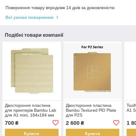
Повернення товару впродовж 14 днів за домовленістю
Всі умови повернення
Подібні товари компанії
Двостороння пластина
Двостороння пластина
Tool
для принтерів Bambu Lab
Bambu Textured PEI Plate
A1 S
для A1 mini, 184x184 мм
для P2S
700
2 600
1 8
₴
₴
Купити
Купити