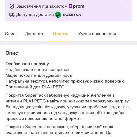
Замовлення під захистом
Доступна доставка
Опис
Доставка
Оплата
Умови повернення
Опис
Особливості продукту
Надійне зчеплення з поверхнею
Міцне покриття для довговічності
Натуральна текстура непомітно приховує нижню поверхню
Призначений для PLA і PETG
Покриття SuperTack забезпечує надміцне зчеплення з
нитками PLA і PETG навіть при низьких температурах нагріву.
Він підвищує успішність друку, усуваючи проблеми з адгезією ,
зменшує викривлення під час друку великих об'єктів і добре
працює з поверхнею поганої форми .
Покриття SuperTack довговічне, зберігаючи свої липкі
властивості навіть після тривалого використання. Це