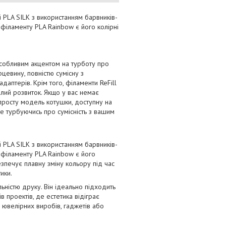
 PLA SILK з використанням барвників-
 філаменту PLA Rainbow є його колірні
 особливим акцентом на турботу про
рцевину, повністю сумісну з
аптерів. Крім того, філаменти ReFill
алий розвиток. Якщо у вас немає
просту модель котушки, доступну на
не турбуючись про сумісність з вашим
 PLA SILK з використанням барвників-
 філаменту PLA Rainbow є його
езпечує плавну зміну кольору під час
ики.
ьністю друку. Він ідеально підходить
в проектів, де естетика відіграє
 ювелірних виробів, гаджетів або