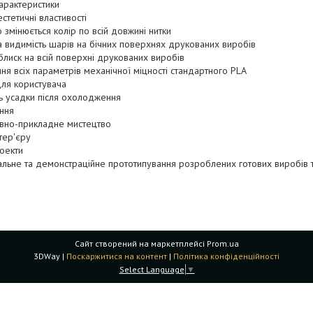
арактеристики
естетичні властивості
 змінюється колір по всій довжині нитки
видимість шарів на бічних поверхнях друкованих виробів
блиск на всій поверхні друкованих виробів
я всіх параметрів механічної міцності стандартного PLA
для користувача
ть усадки після охолодження
ння
вно-прикладне мистецтво
тер'єру
роекти
льне та демонстраційне прототипування розроблених готових виробів т
Сайт створений на маркетплейсі
Prom.ua
3DWay |
Поскаржитися на контент
|
Політика конфіденційності
Select Language
▼