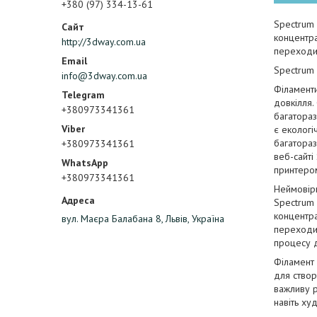
+380 (97) 334-13-61
Spectrum 
концентра
http://3dway.com.ua
переходи
Spectrum 
info@3dway.com.ua
Філаменти
довкілля.
+380973341361
багатораз
є екологі
багатораз
+380973341361
веб-сайті
принтером
+380973341361
Неймовірн
Spectrum 
концентра
вул. Маєра Балабана 8, Львів, Україна
переходи 
процесу д
Філамент 
для створ
важливу р
навіть ху