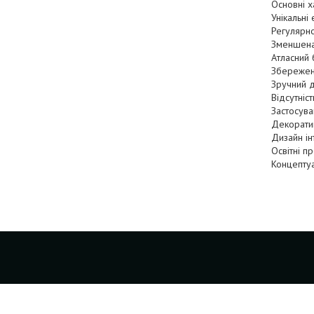
Основні х
Унікальні 
Регулярно
Зменшена 
Атласний 
Збереженн
Зручний 
Відсутніс
Застосува
Декорати
Дизайн ін
Освітні п
Концептуа