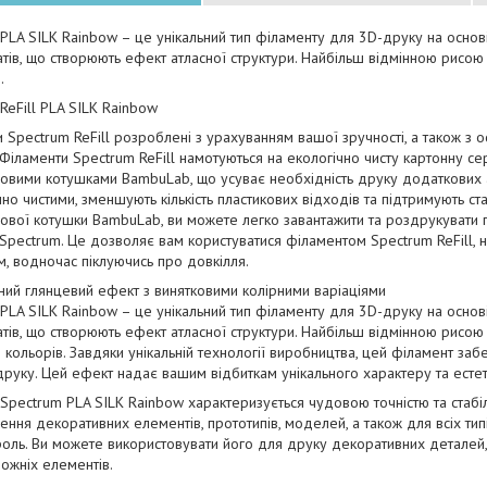
PLA SILK Rainbow – це унікальний тип філаменту для 3D-друку на основі
тів, що створюють ефект атласної структури. Найбільш відмінною рисою
.
ReFill PLA SILK Rainbow
 Spectrum ReFill розроблені з урахуванням вашої зручності, а також з
 Філаменти Spectrum ReFill намотуються на екологічно чисту картонну се
овими котушками BambuLab, що усуває необхідність друку додаткових ад
чно чистими, зменшують кількість пластикових відходів та підтримують ст
ової котушки BambuLab, ви можете легко завантажити та роздрукувати 
 Spectrum. Це дозволяє вам користуватися філаментом Spectrum ReFill, 
, водночас піклуючись про довкілля.
ий глянцевий ефект з винятковими колірними варіаціями
PLA SILK Rainbow – це унікальний тип філаменту для 3D-друку на основі
тів, що створюють ефект атласної структури. Найбільш відмінною рисою
кольорів. Завдяки унікальній технології виробництва, цей філамент заб
руку. Цей ефект надає вашим відбиткам унікального характеру та естет
Spectrum PLA SILK Rainbow характеризується чудовою точністю та стабіл
ення декоративних елементів, прототипів, моделей, а також для всіх типі
оль. Ви можете використовувати його для друку декоративних деталей,
дожніх елементів.