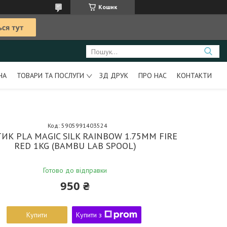
Кошик
НА
ТОВАРИ ТА ПОСЛУГИ
ЗД ДРУК
ПРО НАС
КОНТАКТИ
Код:
5905991403524
ИК PLA MAGIC SILK RAINBOW 1.75MM FIRE
RED 1KG (BAMBU LAB SPOOL)
Готово до відправки
950 ₴
Купити
Купити з