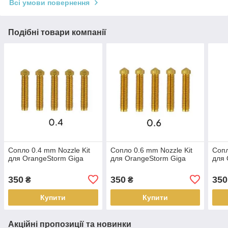
Всі умови повернення
Подібні товари компанії
Сопло 0.4 mm Nozzle Kit
Сопло 0.6 mm Nozzle Kit
Сопл
для OrangeStorm Giga
для OrangeStorm Giga
для 
350
350
350
₴
₴
Купити
Купити
Акційні пропозиції та новинки