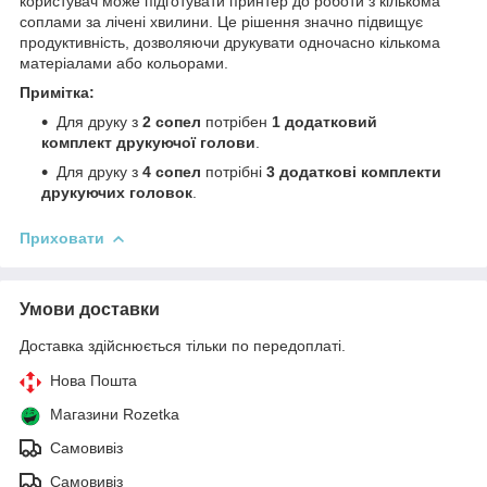
користувач може підготувати принтер до роботи з кількома
соплами за лічені хвилини. Це рішення значно підвищує
продуктивність, дозволяючи друкувати одночасно кількома
матеріалами або кольорами.
Примітка:
Для друку з
2 сопел
потрібен
1 додатковий
комплект друкуючої голови
.
Для друку з
4 сопел
потрібні
3 додаткові комплекти
друкуючих головок
.
Приховати
Умови доставки
Доставка здійснюється тільки по передоплаті.
Нова Пошта
Магазини Rozetka
Самовивіз
Самовивіз