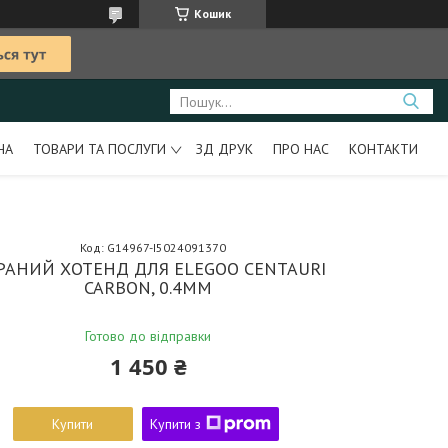
Кошик
НА
ТОВАРИ ТА ПОСЛУГИ
ЗД ДРУК
ПРО НАС
КОНТАКТИ
Код:
G14967-I5024091370
БРАНИЙ ХОТЕНД ДЛЯ ELEGOO CENTAURI
CARBON, 0.4MM
Готово до відправки
1 450 ₴
Купити
Купити з