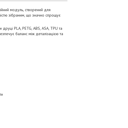
ійний модуль, створений для
ністю зібраним, що значно спрощує
и друці PLA, PETG, ABS, ASA, TPU та
безпечує баланс між деталізацією та
ти