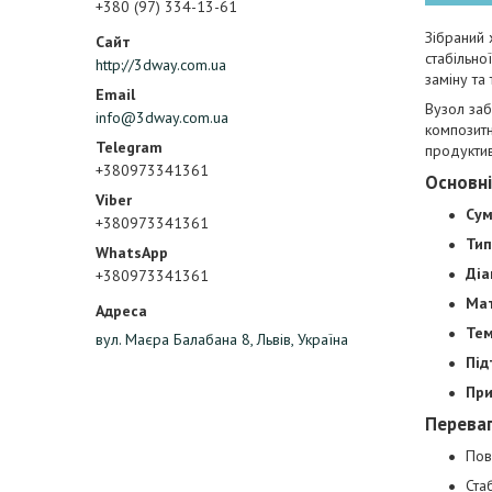
+380 (97) 334-13-61
Зібраний
стабільно
http://3dway.com.ua
заміну та
Вузол заб
info@3dway.com.ua
композитн
продуктив
+380973341361
Основні
Сум
+380973341361
Тип
Діа
+380973341361
Мат
Тем
вул. Маєра Балабана 8, Львів, Україна
Під
При
Перева
Пов
Ста