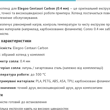
 хотенд для
Elegoo Centauri Carbon (0.4 мм)
— це оригінальний екструз
ї, точної та високошвидкісної роботи принтера. Хотенд постачається пов
 технічне обслуговування.
езпечує рівномірний нагрів, контроль температури та чисту екструзію пр
их матеріалів (наприклад, карбонізованих філаментів). Сопло 0.4 мм за
ністю.
 характеристики
існість:
Elegoo Centauri Carbon
:
зібраний хотенд у комплекті
метр сопла:
0.4 мм
еріал сопла:
латунь / загартована сталь (залежно від комплектації)
пература роботи:
до 300 °C
тримувані матеріали:
PLA, PETG, ABS, ASA, TPU, карбонізовані філамен
значення:
точний друк, високошвидкісний друк, друк композитами
ги
ністю готовий до встановлення
більна екструзія навіть на високих швидкостях