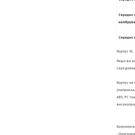
Середнє 
калібрув
Середнє 
Корпус XL
Якщо ви хо
середовище
Корпус не 
(наприклад
ABS, PC то
високопро
Комплектац
-
Оригіналь