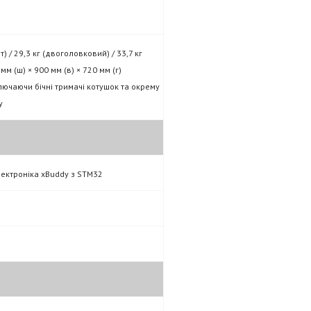
т) / 29,3 кг (двоголовковий) / 33,7 кг
мм (ш) × 900 мм (в) × 720 мм (г)
 включаючи бічні тримачі котушок та окрему
у
лектроніка xBuddy з STM32