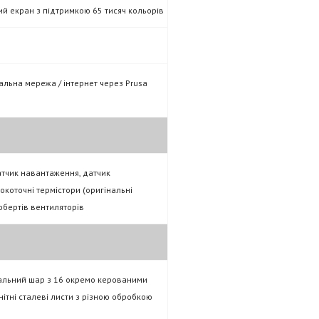
й екран з підтримкою 65 тисяч кольорів
альна мережа / інтернет через Prusa
тчик навантаження, датчик
окоточні термістори (оригінальні
обертів вентиляторів
альний шар з 16 окремо керованими
нітні сталеві листи з різною обробкою