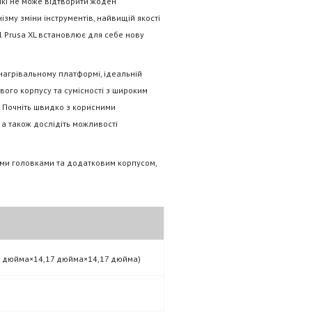
 які не може відтворити жоден
му зміни інструментів, найвищій якості
l Prusa XL встановлює для себе нову
нагрівальному платформі, ідеальній
вого корпусу та сумісності з широким
L. Почніть швидко з корисними
а також дослідіть можливості
ми головками та додатковим корпусом,
7 дюйма×14,17 дюйма×14,17 дюйма)