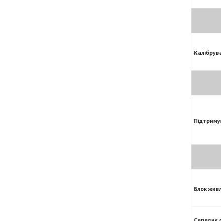
Калібрув
Підтриму
Блок жив
Середнє 