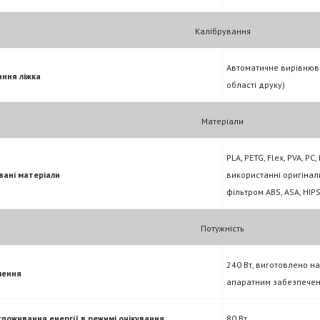
Калібрування
Автоматичне вирівнюва
ання ліжка
області друку)
Матеріали
PLA, PETG, Flex, PVA, PC,
вані матеріали
використанні
оригінал
фільтром
ABS, ASA, HIPS
Потужність
240 Вт, виготовлено н
лення
апаратним забезпечен
споживання енергії в режимі очікування
80 Вт