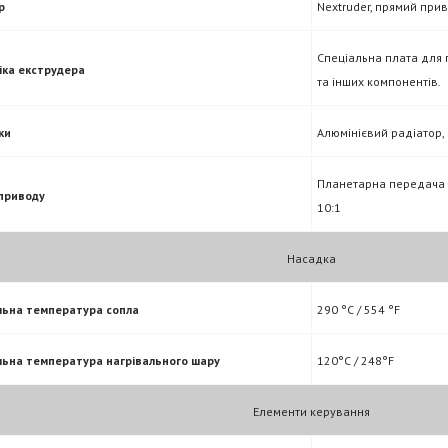
р
Nextruder, прямий прив
Спеціальна плата для 
іка екструдера
та інших компонентів.
ки
Алюмінієвий радіатор,
Планетарна передача N
приводу
10:1
Насадка
ьна температура сопла
290 °C / 554 °F
ьна температура нагрівального шару
120°C / 248°F
Елементи керування