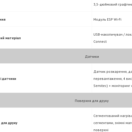
3,5-дюймовий графічни
ння
Модуль ESP Wi-Fi
USB-накопичувач / лок
ий матеріал
Connect
Датчики
Датчик розжарення, да
і датчики
перевантаження, 4 вис
Semitec) + моніторинг 
Поверхня для друку
Сегментований нагрів
 для друку
сегментами, знімні маг
поверхні