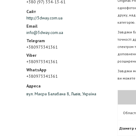
Original P
+380 (97) 334-13-61
однофотон
друку, над
http://3dway.com.ua
категорію.
Завдяки бл
info@3dway.com.ua
точності д
спектром т
+380973341361
доповненн
розширених
+380973341361
Завдяки м
+380973341361
ви можете 
вул. Маєра Балабана 8, Львів, Україна
Область
Діаметр 