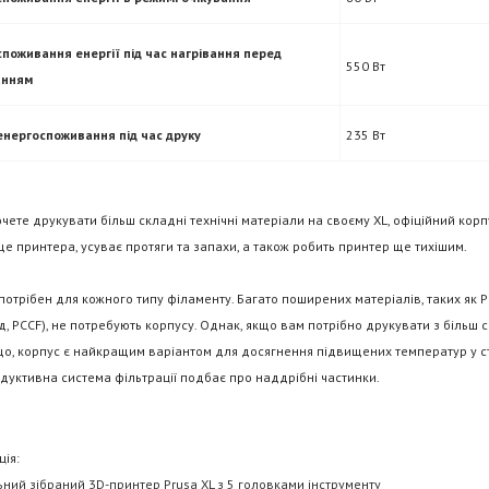
споживання енергії під час нагрівання перед
550 Вт
анням
енергоспоживання під час друку
235 Вт
чете друкувати більш складні технічні матеріали на своєму XL,
офіційний корп
 принтера, усуває протяги та запахи, а також робить принтер ще тихішим.
потрібен для кожного типу філаменту. Багато поширених матеріалів, таких як PL
, PCCF), не потребують корпусу. Однак, якщо вам потрібно друкувати з більш 
що, корпус є найкращим варіантом для досягнення підвищених температур у ст
дуктивна система фільтрації подбає про наддрібні частинки.
ія:
ний зібраний 3D-принтер Prusa XL з 5 головками інструменту