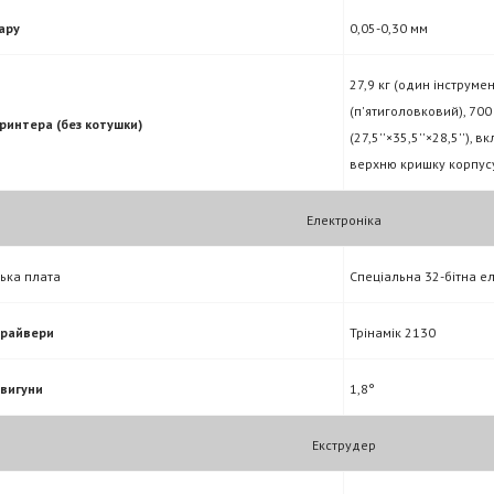
ару
0,05-0,30 мм
27,9 кг (один інструмен
(п'ятиголовковий), 700 
принтера (без котушки)
(27,5''×35,5''×28,5''),
верхню кришку корпус
Електроніка
ька плата
Спеціальна 32-бітна е
драйвери
Трінамік 2130
двигуни
1,8°
Екструдер