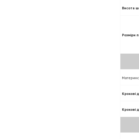
Висота ш
Розміри 
Материнс
Крокові 
Крокові 