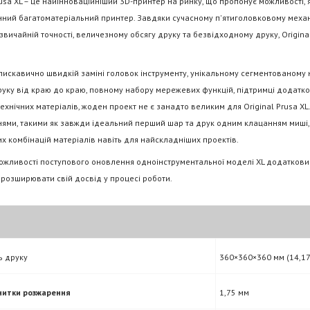
rusa XL – це найінноваційніший 3D-принтер на ринку, що пропонує можливості,
ний багатоматеріальний принтер. Завдяки сучасному п'ятиголовковому механіз
звичайній точності, величезному обсягу друку та безвідходному друку, Origina
искавично швидкій заміні головок інструменту, унікальному сегментованому 
руку від краю до краю, повному набору мережевих функцій, підтримці додатко
ехнічних матеріалів, жоден проект не є занадто великим для Original Prusa X
ями, такими як завжди ідеальний перший шар та друк одним клацанням миші, 
 комбінацій матеріалів навіть для найскладніших проектів.
ожливості поступового оновлення одноінструментальної моделі XL додаткови
розширювати свій досвід у процесі роботи.
 друку
360×360×360 мм (14,1
нитки розжарення
1,75 мм