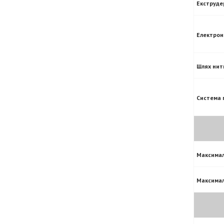
Екструде
Електрон
Шлях нит
Система 
Максимал
Максимал