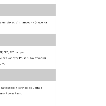
ння сітчастої платформи (лише на
 PP, CPE, PVB та при
ьного корпусу Prusa з додатковим
, PA
а замовлення компанією Delta з
ням Power Panic