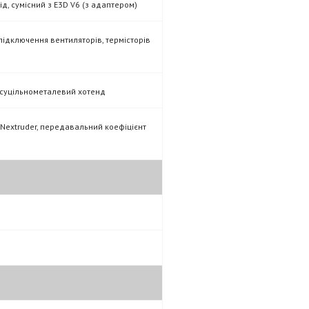
ід, сумісний з E3D V6 (з адаптером)
підключення вентиляторів, термісторів
 суцільнометалевий хотенд
extruder, передавальний коефіцієнт