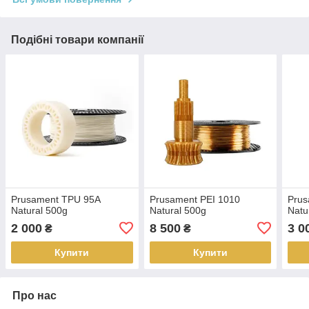
Подібні товари компанії
Prusament TPU 95A
Prusament PEI 1010
Prus
Natural 500g
Natural 500g
Natu
2 000
8 500
3 0
₴
₴
Купити
Купити
Про нас