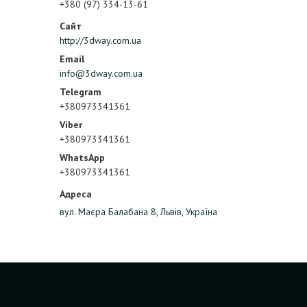
+380 (97) 334-13-61
http://3dway.com.ua
info@3dway.com.ua
+380973341361
+380973341361
+380973341361
вул. Маєра Балабана 8, Львів, Україна