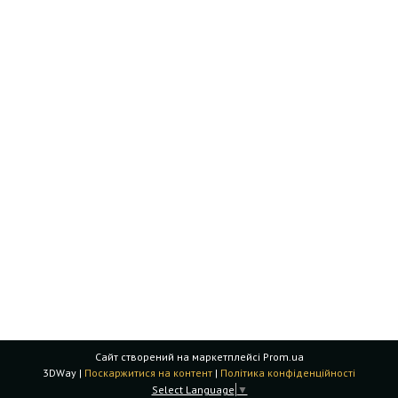
Сайт створений на маркетплейсі
Prom.ua
3DWay |
Поскаржитися на контент
|
Політика конфіденційності
Select Language
▼