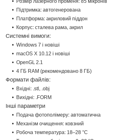
Розмір лазерного променя:
85 мікронів
Підтримка:
автогенерована
Платформа:
акриловий піддон
Корпус:
сталева рама, акрил
Системні вимоги:
Windows 7 і новіші
macOS X 10.12 і новіші
OpenGL 2.1
4 ГБ RAM (рекомендовано 8 ГБ)
Формати файлів:
Вхідні: .stl, .obj
Вихідні: .FORM
Інші параметри
Подача фотополімеру: автоматична
Механізм очищення: ковзний
Робоча температура: 18–28 °C