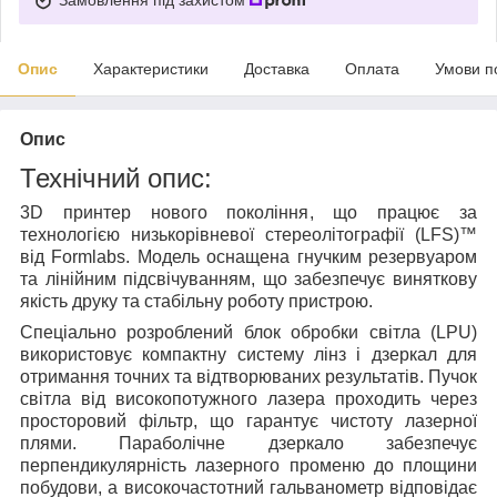
Опис
Характеристики
Доставка
Оплата
Умови п
Опис
Технічний опис:
3D принтер нового покоління, що працює за
технологією низькорівневої стереолітографії (LFS)™
від Formlabs. Модель оснащена гнучким резервуаром
та лінійним підсвічуванням, що забезпечує виняткову
якість друку та стабільну роботу пристрою.
Спеціально розроблений блок обробки світла (LPU)
використовує компактну систему лінз і дзеркал для
отримання точних та відтворюваних результатів. Пучок
світла від високопотужного лазера проходить через
просторовий фільтр, що гарантує чистоту лазерної
плями. Параболічне дзеркало забезпечує
перпендикулярність лазерного променю до площини
побудови, а високочастотний гальванометр відповідає