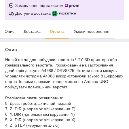
Замовлення під захистом
Доступна доставка
Опис
Доставка
Оплата
Умови повернення
Опис
Новий шилд для побудови верстатів ЧПУ, 3D принтера або
гравіювального верстата. Розрахований на застосування
драйверів двигунів A4988 / DRV8825. Чотири слоти можуть
управляти чотирма A4988 використовуючи всього 8 цифрових
портів. Іншими словами, тепер можна на Arduino UNO
побудувати повноцінний верстат.
Розпіновка плати розширення:
8: Дозвіл роботи, активний низький
7: Z. DIR (напрямок вісі керування Z)
6: Y. DIR (напрямок вісі керування Y)
5: X. DIR (напрямок вісі керування X)
4: Z. STEP (керування Z-вісі)