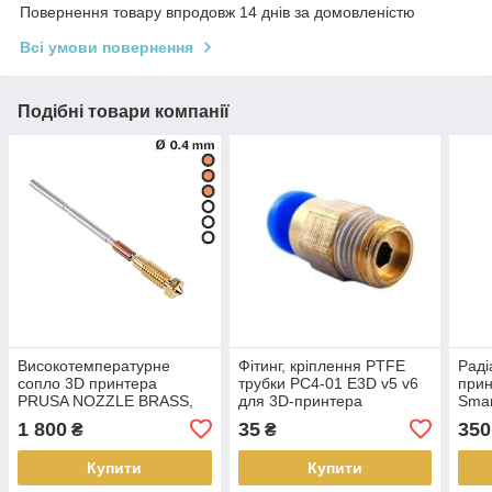
Повернення товару впродовж 14 днів за домовленістю
Всі умови повернення
Подібні товари компанії
Високотемпературне
Фітинг, кріплення PTFE
Раді
сопло 3D принтера
трубки PC4-01 E3D v5 v6
прин
PRUSA NOZZLE BRASS,
для 3D-принтера
Smar
0.4mm
Pro 
1 800
35
350
₴
₴
на е
Купити
Купити