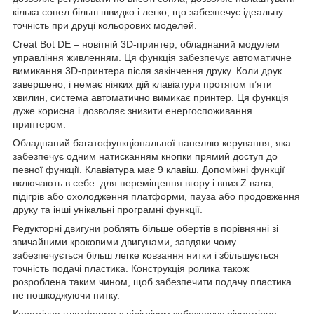
кілька сопел більш швидко і легко, що забезпечує ідеальну
точність при друці кольорових моделей.
Creat Bot DЕ – новітній 3D-принтер, обладнаний модулем
управління живленням. Ця функція забезпечує автоматичне
вимикання 3D-принтера після закінчення друку. Коли друк
завершено, і немає ніяких дій клавіатури протягом п’яти
хвилин, система автоматично вимикає принтер. Ця функція
дуже корисна і дозволяє знизити енергоспоживання
принтером.
Обладнаний багатофункціональної панеллю керування, яка
забезпечує одним натисканням кнопки прямий доступ до
певної функції. Клавіатура має 9 клавіш. Допоміжні функції
включають в себе: для переміщення вгору і вниз Z вала,
підігрів або охолодження платформи, пауза або продовження
друку та інші унікальні програмні функції.
Редукторні двигуни роблять більше обертів в порівнянні зі
звичайними кроковими двигунами, завдяки чому
забезпечується більш легке ковзання нитки і збільшується
точність подачі пластика. Конструкція ролика також
розроблена таким чином, щоб забезпечити подачу пластика
не пошкоджуючи нитку.
Керамічна платформа з підігрівом забезпечує рівномірне