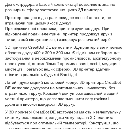
Два екструдера в базовій комплектації дозволяють значно
розширити сферу застосування цього 3Д принтера.
Принтер працює в два рази швидше за свої аналоги, не
втрачаючи при цьому якості друку!
При відключенні електрики, принтер зупиняє друк. При
відновленні подачі електрики, принтер продовжує друк з
точки, в якій він зупинився, і завершує розпочатий виріб.
3D принтер CreatBot DE це новітній 3Д-принтер з величезною
областю друку 400 х 300 х 300 мм. Є відмінним вибором для
застосування в аерокосмічній промисловості, архітектурному
проектуванні, автомобільної промисловості, освіті, медицині,
мистецтві і багатьох інших сферах. 3D принтер здатний
втілити в реальність будь-які Ваші ідеї.
Литий і дуже міцний металевий корпус 3D принтера CreatBot
DE дозволяє друкувати на максимальних швидкостях, без
втрати якості друку. Кроковий двигун розташований в задній
частині принтера, що дозволяє зменшити вагу голівки і
досягати високої швидкості 3D друку.
У 3D принтері CreatBot DE екструдери мають інтелектуальну
систему охолодження, завдяки чому подача 3D пластика
відбувається при оптимальній температурі. Конструкція, що
дозволяє регулювати по висоті сопла, дозволяє налаштувати